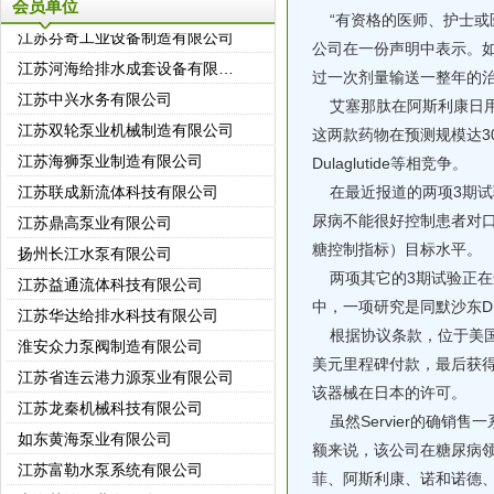
会员单位
“有资格的医师、护士或医
江苏芬奇工业设备制造有限公司
公司在一份声明中表示。如果
江苏河海给排水成套设备有限公司
过一次剂量输送一整年的
江苏中兴水务有限公司
艾塞那肽在阿斯利康日用一次
江苏双轮泵业机械制造有限公司
这两款药物在预测规模达3
江苏海狮泵业制造有限公司
Dulaglutide等相竞争。
江苏联成新流体科技有限公司
在最近报道的两项3期试验
江苏鼎高泵业有限公司
尿病不能很好控制患者对口
扬州长江水泵有限公司
糖控制指标）目标水平。
江苏益通流体科技有限公司
两项其它的3期试验正在进
中，一项研究是同默沙东D
江苏华达给排水科技有限公司
根据协议条款，位于美国波士
淮安众力泵阀制造有限公司
美元里程碑付款，最后获得6
江苏省连云港力源泵业有限公司
该器械在日本的许可。
江苏龙秦机械科技有限公司
虽然Servier的确销
如东黄海泵业有限公司
额来说，该公司在糖尿病领
江苏富勒水泵系统有限公司
菲、阿斯利康、诺和诺德
上海慧涛泵业有限公司