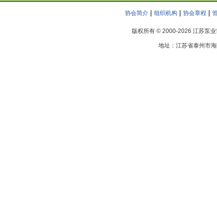
|
|
|
无锡太博泵业有限公司
协会简介
组织机构
协会章程
宜兴市陶冶非金属化工机械有限公司
版权所有 © 2000-2026 江苏
亿志机械设备（无锡）有限公司
地址：江苏省泰州市海陵区
南京工业泵厂
南京污水泵厂有限责任公司
南京尤孚泵业有限公司
赛莱默（南京）有限公司
江苏省泵阀产品质量监督检验中心
泰州市隆达潜水泵有限公司
江阴双帆机械制造有限公司
江苏凯泉泵业制造有限公司
格兰富水泵（无锡）有限公司
无锡利欧锡泵制造有限公司
江苏新格排灌设备有限公司
江苏东佳排罐机械有限公司
上海连成集团苏州股份有限公司