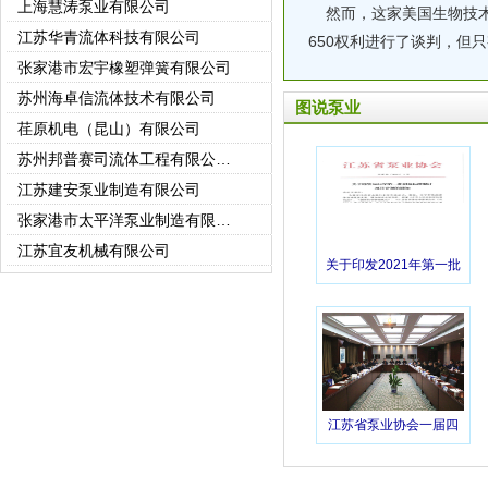
然而，这家美国生物技术公
江苏华青流体科技有限公司
650权利进行了谈判，但只
张家港市宏宇橡塑弹簧有限公司
苏州海卓信流体技术有限公司
图说泵业
荏原机电（昆山）有限公司
苏州邦普赛司流体工程有限公司(苏州强胜)
江苏建安泵业制造有限公司
张家港市太平洋泵业制造有限公司
江苏宜友机械有限公司
关于印发2021年第一批
常州市世通泵业有限公司
团体标准制定项目计划
常州东申泵业有限公司
的通知
徐州市龙王泵业有限公司
江苏科翔制泵有限公司
徐州龙都泵业有限公司
无锡艾比德泵业有限公司
江苏省泵业协会一届四
次理事会议在宝应圆满
中达电机股份有限公司
落幕
无锡市递益屏蔽电泵厂