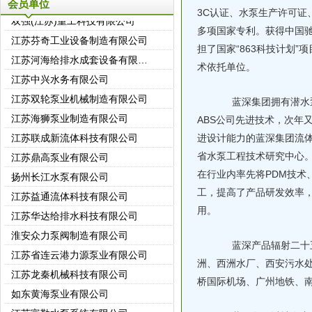
会员单位
3C认证、水泵生产许可证
双强(江苏)重工科技有限公司
多项国家专利。获得中国
江苏芬奇工业设备制造有限公司
担了国家“863科技计划
江苏河海给排水成套设备有限公司
术依托单位。
江苏中兴水务有限公司
江苏双轮泵业机械制造有限公司
蓝深集团拥有潜水泵
江苏海狮泵业制造有限公司
ABS公司先进技术，次年又
江苏联成新流体科技有限公司
进设计能力的蓝深集团流
江苏鼎高泵业有限公司
省水泵工程技术研究中心。
扬州长江水泵有限公司
在行业内率先将PDM技术
江苏益通流体科技有限公司
工，提高了产品研发效率
江苏华达给排水科技有限公司
用。
淮安众力泵阀制造有限公司
蓝深产品辐射二十五
江苏省连云港力源泵业有限公司
洲、西洲水厂、西安污水
江苏龙秦机械科技有限公司
桥国际机场、广州地铁、
如东黄海泵业有限公司
江苏富勒水泵系统有限公司