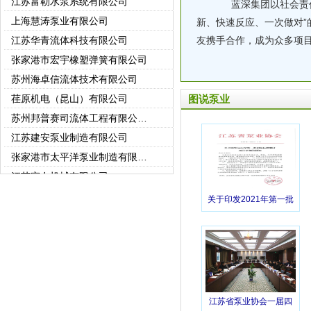
蓝深集团以社会责任
上海慧涛泵业有限公司
新、快速反应、一次做对”
江苏华青流体科技有限公司
友携手合作，成为众多项
张家港市宏宇橡塑弹簧有限公司
苏州海卓信流体技术有限公司
荏原机电（昆山）有限公司
图说泵业
苏州邦普赛司流体工程有限公司(苏州强胜)
江苏建安泵业制造有限公司
张家港市太平洋泵业制造有限公司
江苏宜友机械有限公司
常州市世通泵业有限公司
关于印发2021年第一批
常州东申泵业有限公司
团体标准制定项目计划
徐州市龙王泵业有限公司
的通知
江苏科翔制泵有限公司
徐州龙都泵业有限公司
无锡艾比德泵业有限公司
江苏省泵业协会一届四
中达电机股份有限公司