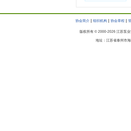
次理事会议在宝应圆满
无锡市递益屏蔽电泵厂
落幕
无锡太博泵业有限公司
|
|
|
协会简介
组织机构
协会章程
宜兴市陶冶非金属化工机械有限公司
亿志机械设备（无锡）有限公司
版权所有 © 2000-2026 江苏
南京工业泵厂
地址：江苏省泰州市海陵区
南京污水泵厂有限责任公司
南京尤孚泵业有限公司
赛莱默（南京）有限公司
江苏省泵阀产品质量监督检验中心
泰州市隆达潜水泵有限公司
江阴双帆机械制造有限公司
江苏凯泉泵业制造有限公司
格兰富水泵（无锡）有限公司
无锡利欧锡泵制造有限公司
江苏新格排灌设备有限公司
江苏东佳排罐机械有限公司