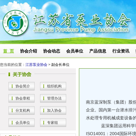
首 页
协会介绍
协会动态
会员单位
产品信息
行业资讯
您当前的位置：
江苏泵业协会
>
副会长单位
协会简介
组织机构
协会章程
管理办法
南京蓝深制泵（集团）股份
企业。国内第一台潜水排
分支机构
加入协会
水处理专用机械成套设备的
会员单位
专家组
蓝深集团运用科学现代
ISO14001：2004国