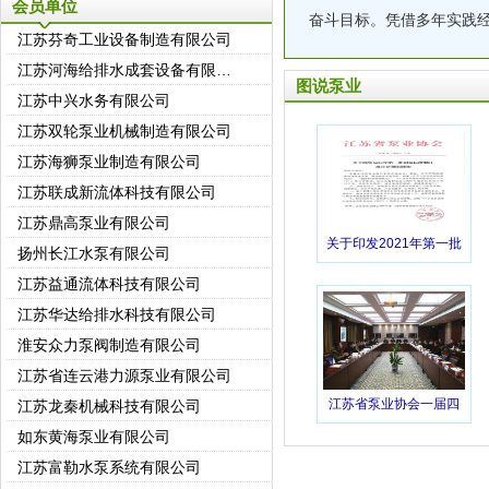
会员单位
奋斗目标。凭借多年实践
江苏芬奇工业设备制造有限公司
江苏河海给排水成套设备有限公司
图说泵业
江苏中兴水务有限公司
江苏双轮泵业机械制造有限公司
江苏海狮泵业制造有限公司
江苏联成新流体科技有限公司
江苏鼎高泵业有限公司
扬州长江水泵有限公司
关于印发2021年第一批
团体标准制定项目计划
江苏益通流体科技有限公司
的通知
江苏华达给排水科技有限公司
淮安众力泵阀制造有限公司
江苏省连云港力源泵业有限公司
江苏龙秦机械科技有限公司
江苏省泵业协会一届四
如东黄海泵业有限公司
次理事会议在宝应圆满
江苏富勒水泵系统有限公司
落幕