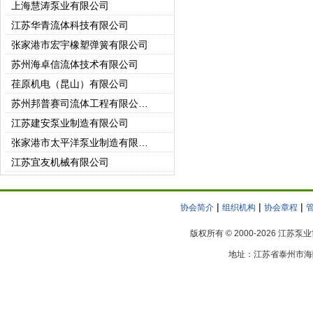
上海慧涛泵业有限公司
江苏华青流体科技有限公司
张家港市宏宇橡塑弹簧有限公司
苏州海卓信流体技术有限公司
荏原机电（昆山）有限公司
苏州邦普赛司流体工程有限公司(苏州强胜)
江苏建安泵业制造有限公司
张家港市太平洋泵业制造有限公司
江苏宜友机械有限公司
常州市世通泵业有限公司
常州东申泵业有限公司
|
|
|
协会简介
组织机构
协会章程
徐州市龙王泵业有限公司
版权所有 © 2000-2026 江苏
江苏科翔制泵有限公司
徐州龙都泵业有限公司
地址：江苏省泰州市海陵区
无锡艾比德泵业有限公司
中达电机股份有限公司