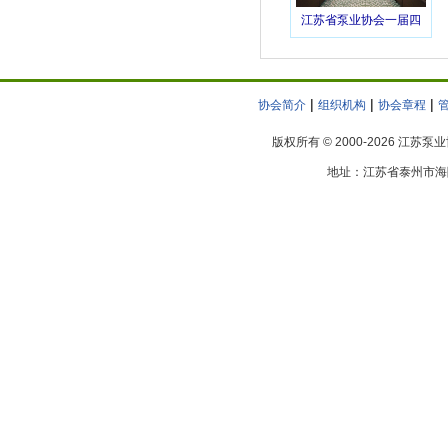
江苏省泵业协会一届四
上海连成集团苏州股份有限公司
次理事会议在宝应圆满
江苏科奥流体科技有限公司
落幕
南通速流不锈钢铸造有限公司
|
|
|
协会简介
组织机构
协会章程
南通银河水泵有限公司
江苏永一泵业科技集团有限公司
版权所有 © 2000-2026 江苏
泰州泰丰泵业有限公司
地址：江苏省泰州市海陵区
江苏海澄水工机械有限公司
江苏新泰泵阀制造有限公司
江苏天诏冶金机械有限公司
江苏振华泵业制造有限公司
江苏飞跃机泵集团有限公司
福斯流体控制(苏州)有限公司
格兰富水泵(苏州)有限公司
南京蓝深制泵集团
江苏省泵阀产品质量监督检验中心
江苏大学流体机械工程技术研究中心