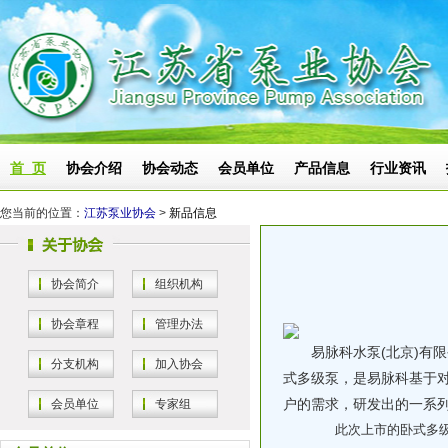
首 页
协会介绍
协会动态
会员单位
产品信息
行业资讯
您当前的位置：
江苏泵业协会
>
新品信息
协会简介
组织机构
协会章程
管理办法
易脉科水泵(北京)有限公
分支机构
加入协会
式多级泵，是易脉科基于
户的需求，研发出的一系
会员单位
专家组
此次上市的卧式多级泵产品