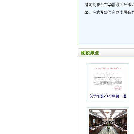
身定制符合市场需求的热水
无锡市递益屏蔽电泵厂
泵、卧式多级泵和热水屏蔽
无锡太博泵业有限公司
宜兴市陶冶非金属化工机械有限公司
亿志机械设备（无锡）有限公司
南京工业泵厂
南京污水泵厂有限责任公司
图说泵业
南京尤孚泵业有限公司
赛莱默（南京）有限公司
江苏省泵阀产品质量监督检验中心
泰州市隆达潜水泵有限公司
江阴双帆机械制造有限公司
关于印发2021年第一批
江苏凯泉泵业制造有限公司
团体标准制定项目计划
格兰富水泵（无锡）有限公司
的通知
无锡利欧锡泵制造有限公司
江苏新格排灌设备有限公司
江苏东佳排罐机械有限公司