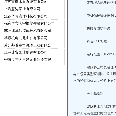
带有埋入式热保护器和
上海慧涛泵业有限公司
江苏华青流体科技有限公司
电机保护等级IP44，
张家港市宏宇橡塑弹簧有限公司
苏州海卓信流体技术有限公司
接线盒防护等级：IP5
荏原机电（昆山）有限公司
符合CCC标准
苏州邦普赛司流体工程有限公司(苏州强胜)
江苏建安泵业制造有限公司
运行范围：10-120L/
张家港市太平洋泵业制造有限公司
江苏宜友机械有限公司
易脉科公司总经理Dani
常州市世通泵业有限公司
与市场同类型泵相比，KHH
常州东申泵业有限公司
平的经销商体系，价格上更为
徐州市龙王泵业有限公司
江苏科翔制泵有限公司
关于易脉科
徐州龙都泵业有限公司
易脉科水泵(北京)有
无锡艾比德泵业有限公司
热水工程商创立的微型电泵
中达电机股份有限公司