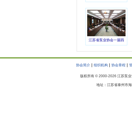
团体标准制定项目计划
无锡市递益屏蔽电泵厂
的通知
无锡太博泵业有限公司
宜兴市陶冶非金属化工机械有限公司
亿志机械设备（无锡）有限公司
江苏省泵业协会一届四
南京工业泵厂
次理事会议在宝应圆满
南京污水泵厂有限责任公司
落幕
南京尤孚泵业有限公司
|
|
|
协会简介
组织机构
协会章程
赛莱默（南京）有限公司
江苏省泵阀产品质量监督检验中心
版权所有 © 2000-2026 江苏
泰州市隆达潜水泵有限公司
地址：江苏省泰州市海陵区
江阴双帆机械制造有限公司
江苏凯泉泵业制造有限公司
格兰富水泵（无锡）有限公司
无锡利欧锡泵制造有限公司
江苏新格排灌设备有限公司
江苏东佳排罐机械有限公司