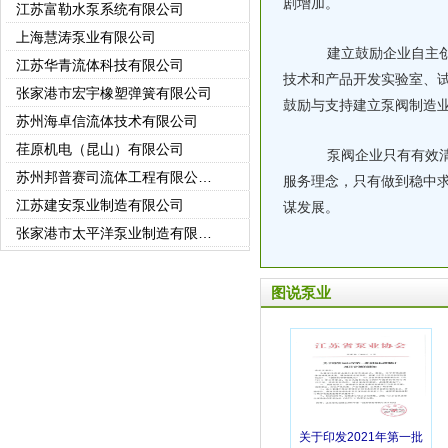
剧增加。
上海慧涛泵业有限公司
建立鼓励企业自主创
江苏华青流体科技有限公司
技术和产品开发实验室、
张家港市宏宇橡塑弹簧有限公司
鼓励与支持建立泵阀制造
苏州海卓信流体技术有限公司
荏原机电（昆山）有限公司
泵阀企业只有有效清
苏州邦普赛司流体工程有限公司(苏州强胜)
服务理念，只有做到稳中
江苏建安泵业制造有限公司
谋发展。
张家港市太平洋泵业制造有限公司
江苏宜友机械有限公司
常州市世通泵业有限公司
图说泵业
常州东申泵业有限公司
徐州市龙王泵业有限公司
江苏科翔制泵有限公司
徐州龙都泵业有限公司
无锡艾比德泵业有限公司
关于印发2021年第一批
中达电机股份有限公司