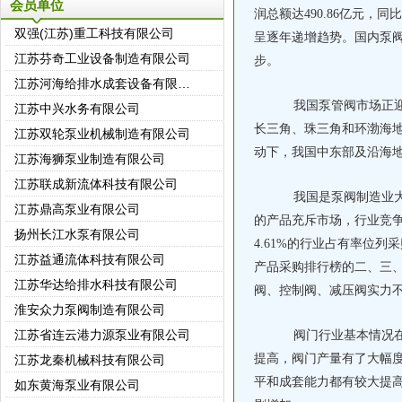
会员单位
润总额达490.86亿元，
双强(江苏)重工科技有限公司
呈逐年递增趋势。国内泵
江苏芬奇工业设备制造有限公司
步。
江苏河海给排水成套设备有限公司
江苏中兴水务有限公司
我国泵管阀市场正迎来
江苏双轮泵业机械制造有限公司
长三角、珠三角和环渤海地
江苏海狮泵业制造有限公司
动下，我国中东部及沿海
江苏联成新流体科技有限公司
我国是泵阀制造业大
江苏鼎高泵业有限公司
的产品充斥市场，行业竞争
扬州长江水泵有限公司
4.61%的行业占有率位列采
江苏益通流体科技有限公司
产品采购排行榜的二、三
江苏华达给排水科技有限公司
阀、控制阀、减压阀实力不分
淮安众力泵阀制造有限公司
江苏省连云港力源泵业有限公司
阀门行业基本情况在
江苏龙秦机械科技有限公司
提高，阀门产量有了大幅
如东黄海泵业有限公司
平和成套能力都有较大提
江苏富勒水泵系统有限公司